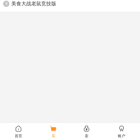
美食大战老鼠竞技版
8
首页
买
卖
账户