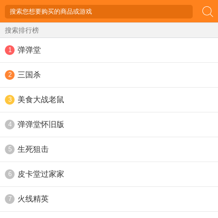
搜索排行榜
弹弹堂
1
三国杀
2
美食大战老鼠
3
弹弹堂怀旧版
4
生死狙击
5
皮卡堂过家家
6
火线精英
7