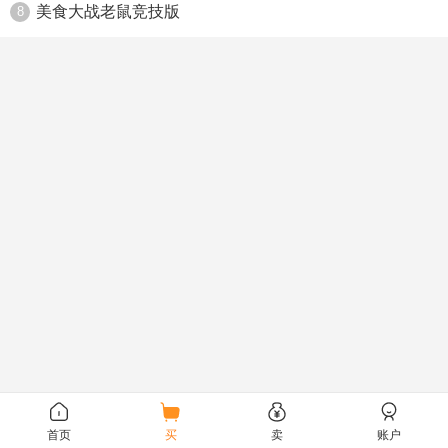
美食大战老鼠竞技版
8
首页
买
卖
账户