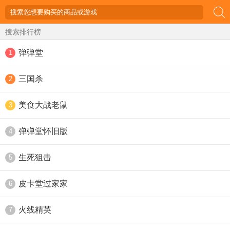
搜索排行榜
弹弹堂
1
三国杀
2
美食大战老鼠
3
弹弹堂怀旧版
4
生死狙击
5
皮卡堂过家家
6
火线精英
7