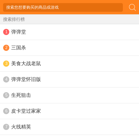
搜索排行榜
弹弹堂
1
三国杀
2
美食大战老鼠
3
弹弹堂怀旧版
4
生死狙击
5
皮卡堂过家家
6
火线精英
7