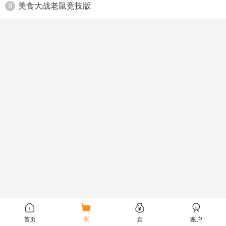
美食大战老鼠竞技版
8
首页
买
卖
账户