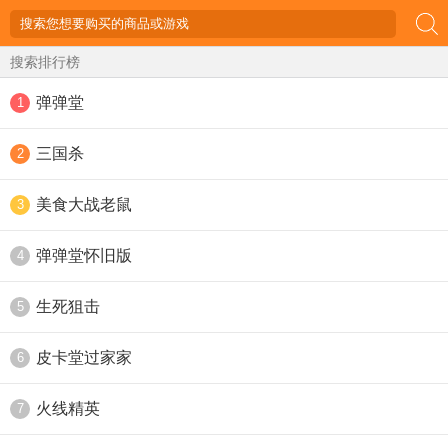
搜索排行榜
弹弹堂
1
三国杀
2
美食大战老鼠
3
弹弹堂怀旧版
4
生死狙击
5
皮卡堂过家家
6
火线精英
7