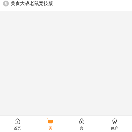
美食大战老鼠竞技版
8
首页
买
卖
账户