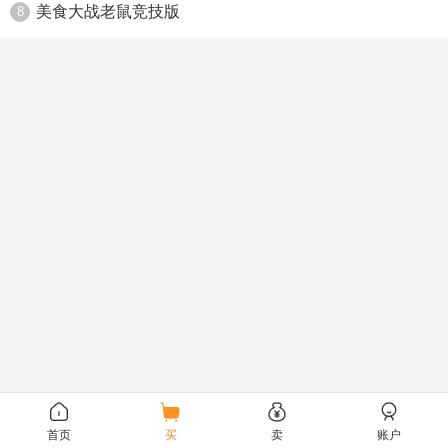
美食大战老鼠竞技版
8
首页
买
卖
账户