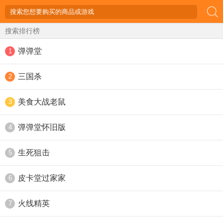
搜索排行榜
弹弹堂
1
三国杀
2
美食大战老鼠
3
弹弹堂怀旧版
4
生死狙击
5
皮卡堂过家家
6
火线精英
7