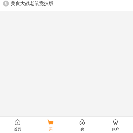
美食大战老鼠竞技版
8
首页
买
卖
账户