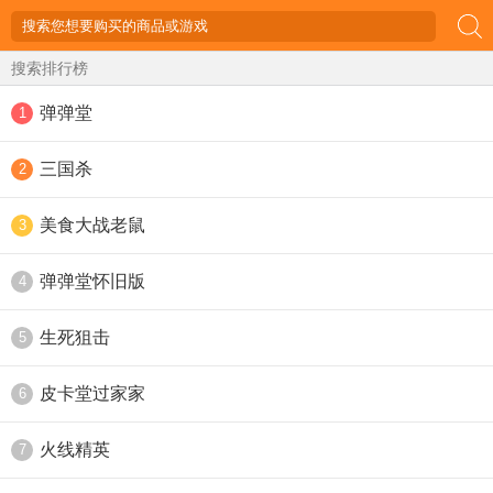
搜索排行榜
弹弹堂
1
三国杀
2
美食大战老鼠
3
弹弹堂怀旧版
4
生死狙击
5
皮卡堂过家家
6
火线精英
7