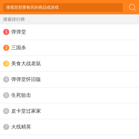
搜索排行榜
弹弹堂
1
三国杀
2
美食大战老鼠
3
弹弹堂怀旧版
4
生死狙击
5
皮卡堂过家家
6
火线精英
7