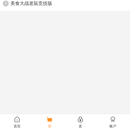
美食大战老鼠竞技版
8
首页
买
卖
账户