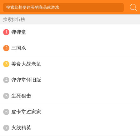
搜索排行榜
弹弹堂
1
三国杀
2
美食大战老鼠
3
弹弹堂怀旧版
4
生死狙击
5
皮卡堂过家家
6
火线精英
7