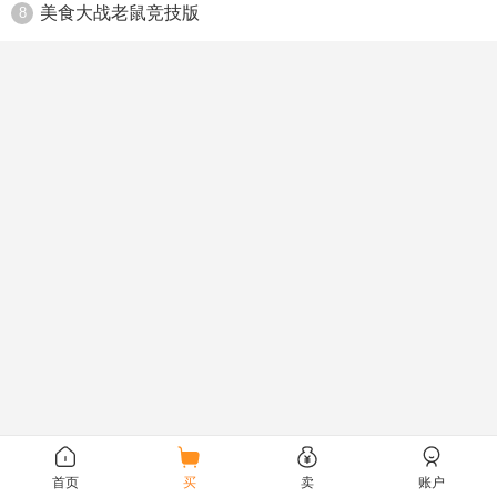
美食大战老鼠竞技版
8
首页
买
卖
账户