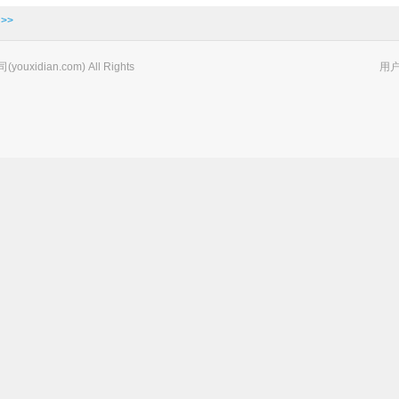
>>
xidian.com) All Rights
用