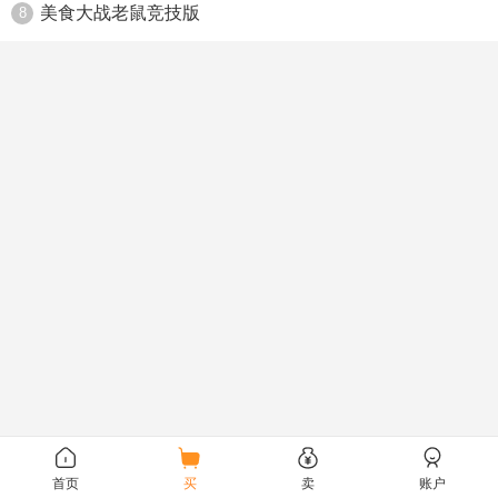
美食大战老鼠竞技版
8
首页
买
卖
账户