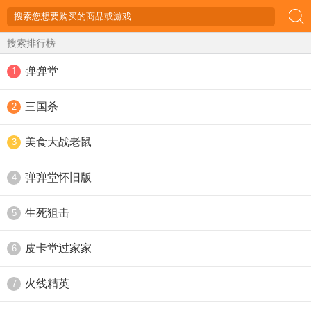
搜索排行榜
弹弹堂
1
三国杀
2
美食大战老鼠
3
弹弹堂怀旧版
4
生死狙击
5
皮卡堂过家家
6
火线精英
7