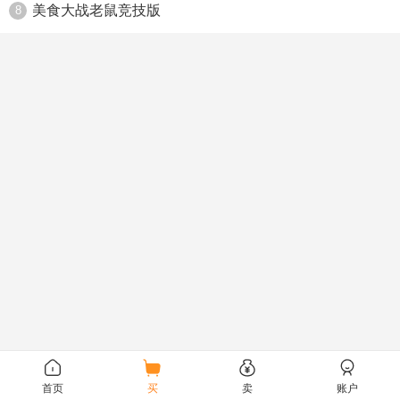
美食大战老鼠竞技版
8
首页
买
卖
账户