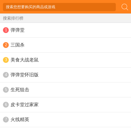
搜索排行榜
弹弹堂
1
三国杀
2
美食大战老鼠
3
弹弹堂怀旧版
4
生死狙击
5
皮卡堂过家家
6
火线精英
7