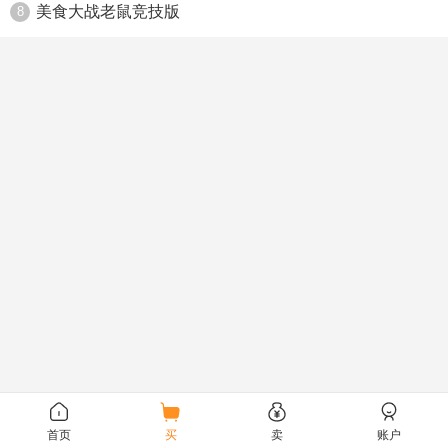
美食大战老鼠竞技版
8
首页
买
卖
账户