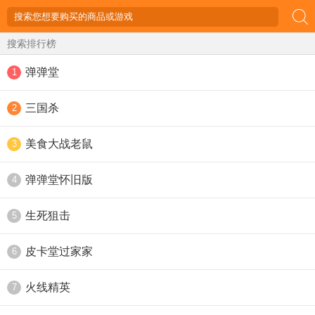
搜索排行榜
弹弹堂
1
三国杀
2
美食大战老鼠
3
弹弹堂怀旧版
4
生死狙击
5
皮卡堂过家家
6
火线精英
7