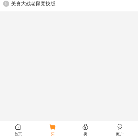
美食大战老鼠竞技版
8
首页
买
卖
账户