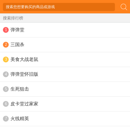
搜索排行榜
弹弹堂
1
三国杀
2
美食大战老鼠
3
弹弹堂怀旧版
4
生死狙击
5
皮卡堂过家家
6
火线精英
7