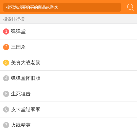
搜索排行榜
弹弹堂
1
三国杀
2
美食大战老鼠
3
弹弹堂怀旧版
4
生死狙击
5
皮卡堂过家家
6
火线精英
7