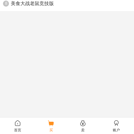
美食大战老鼠竞技版
8
首页
买
卖
账户