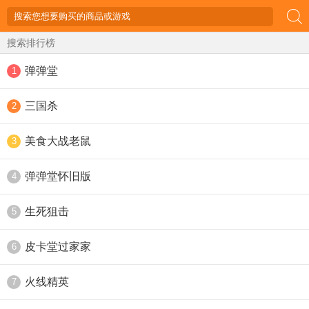
搜索排行榜
弹弹堂
1
三国杀
2
美食大战老鼠
3
弹弹堂怀旧版
4
生死狙击
5
皮卡堂过家家
6
火线精英
7