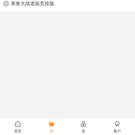
美食大战老鼠竞技版
8
首页
买
卖
账户