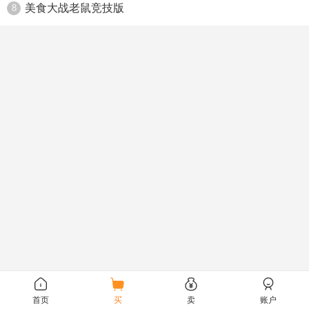
美食大战老鼠竞技版
8
首页
买
卖
账户