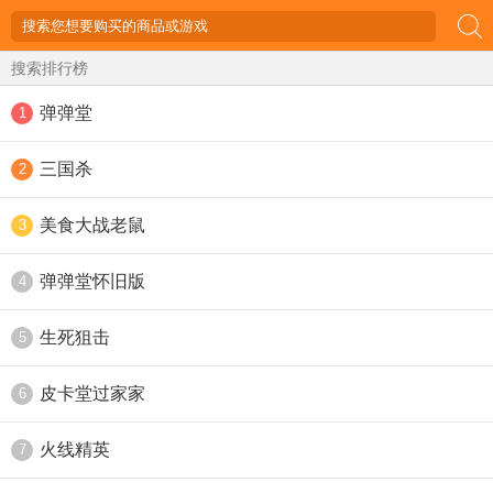
搜索排行榜
弹弹堂
1
三国杀
2
美食大战老鼠
3
弹弹堂怀旧版
4
生死狙击
5
皮卡堂过家家
6
火线精英
7