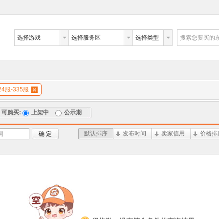
选择游戏
选择服务区
选择类型
搜索您要买的
4服-335服
可购买:
上架中
公示期
默认排序
发布时间
卖家信用
价格排
词
确 定