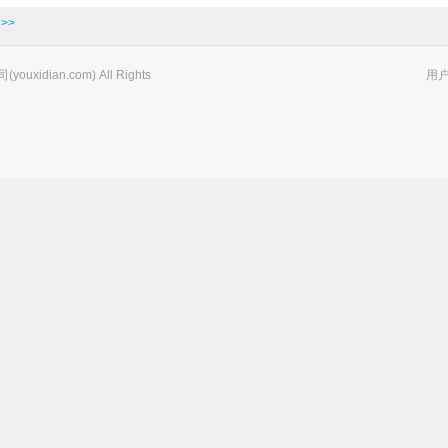
>>
xidian.com) All Rights
用