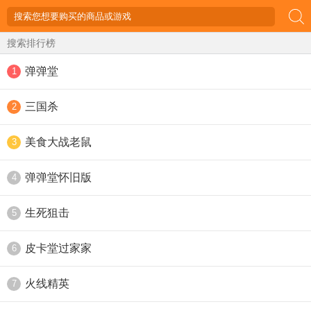
搜索排行榜
弹弹堂
1
三国杀
2
美食大战老鼠
3
弹弹堂怀旧版
4
生死狙击
5
皮卡堂过家家
6
火线精英
7