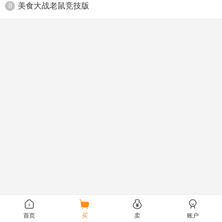
美食大战老鼠竞技版
8
首页
买
卖
账户