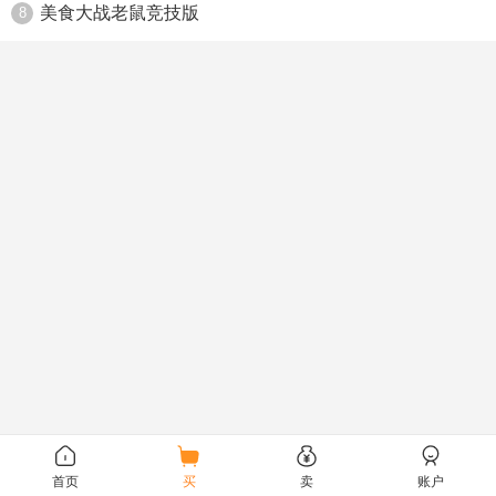
美食大战老鼠竞技版
8
首页
买
卖
账户