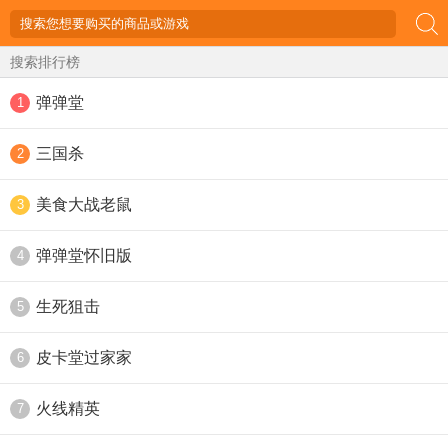
搜索排行榜
弹弹堂
1
三国杀
2
美食大战老鼠
3
弹弹堂怀旧版
4
生死狙击
5
皮卡堂过家家
6
火线精英
7