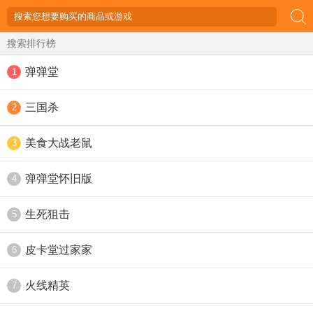
搜索排行榜
弹弹堂
1
三国杀
2
美食大战老鼠
3
弹弹堂怀旧版
4
生死狙击
5
皮卡堂过家家
6
火线精英
7