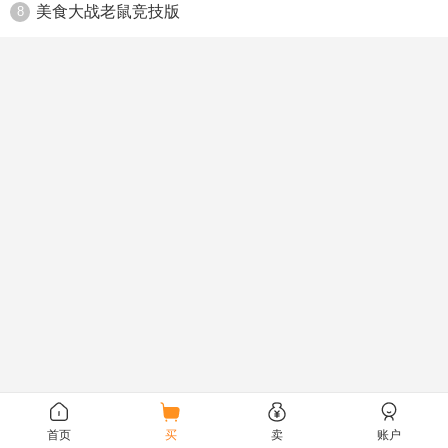
美食大战老鼠竞技版
8
首页
买
卖
账户