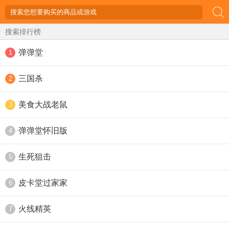
搜索排行榜
弹弹堂
1
三国杀
2
美食大战老鼠
3
弹弹堂怀旧版
4
生死狙击
5
皮卡堂过家家
6
火线精英
7