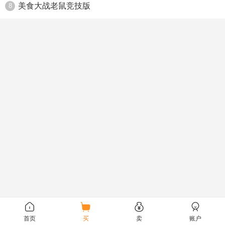
美食大战老鼠竞技版
8
首页
买
卖
账户