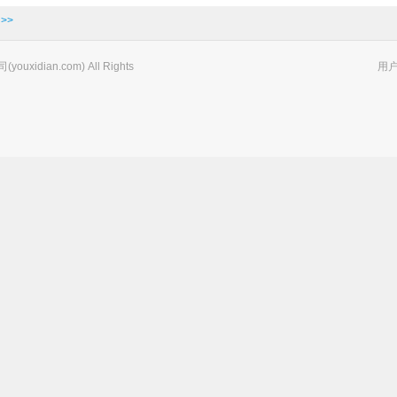
>>
xidian.com) All Rights
用