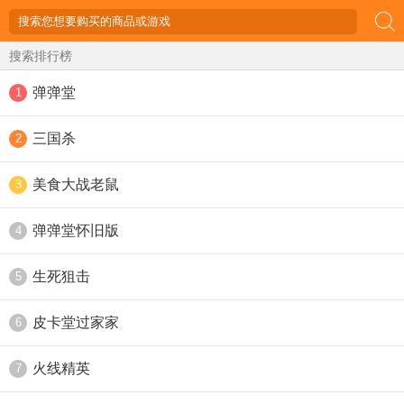
搜索排行榜
弹弹堂
1
三国杀
2
美食大战老鼠
3
弹弹堂怀旧版
4
生死狙击
5
皮卡堂过家家
6
火线精英
7