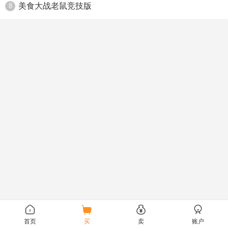
美食大战老鼠竞技版
8
首页
买
卖
账户