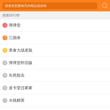
搜索排行榜
弹弹堂
1
三国杀
2
美食大战老鼠
3
弹弹堂怀旧版
4
生死狙击
5
皮卡堂过家家
6
火线精英
7