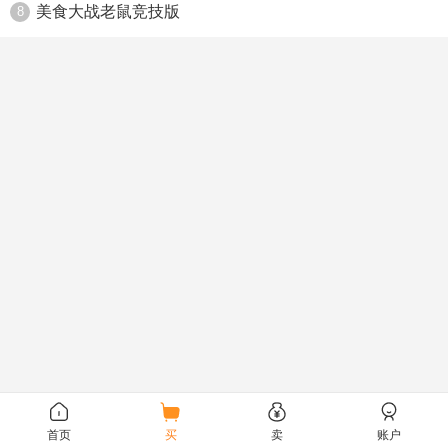
美食大战老鼠竞技版
8
首页
买
卖
账户