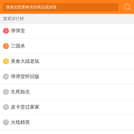
搜索排行榜
弹弹堂
1
三国杀
2
美食大战老鼠
3
弹弹堂怀旧版
4
生死狙击
5
皮卡堂过家家
6
火线精英
7