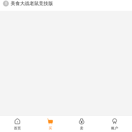
美食大战老鼠竞技版
8
首页
买
卖
账户