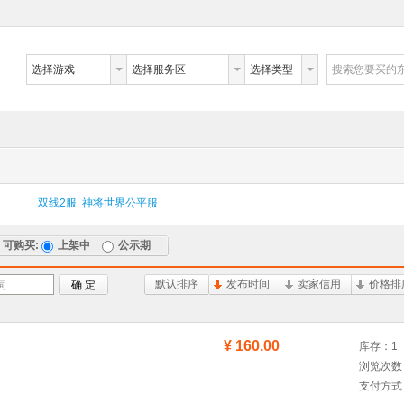
选择游戏
选择服务区
选择类型
搜索您要买的
双线2服 神将世界公平服
可购买:
上架中
公示期
默认排序
发布时间
卖家信用
价格排
词
确 定
¥ 160.00
库存：1
浏览次数
支付方式