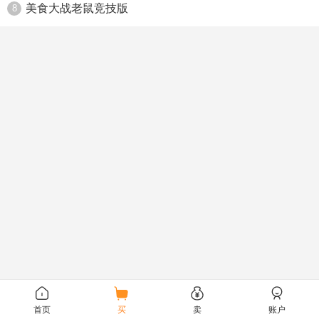
美食大战老鼠竞技版
8
首页
买
卖
账户