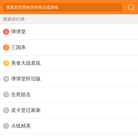
搜索排行榜
弹弹堂
1
三国杀
2
美食大战老鼠
3
弹弹堂怀旧版
4
生死狙击
5
皮卡堂过家家
6
火线精英
7