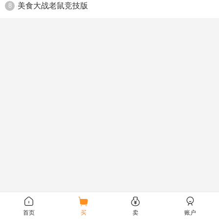
美食大战老鼠竞技版
8
首页
买
卖
账户