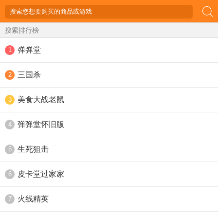
搜索排行榜
弹弹堂
1
三国杀
2
美食大战老鼠
3
弹弹堂怀旧版
4
生死狙击
5
皮卡堂过家家
6
火线精英
7