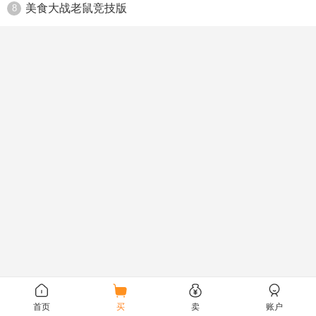
美食大战老鼠竞技版
8
首页
买
卖
账户