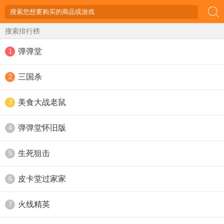
搜索排行榜
弹弹堂
1
三国杀
2
美食大战老鼠
3
弹弹堂怀旧版
4
生死狙击
5
皮卡堂过家家
6
火线精英
7