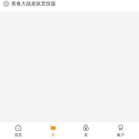
美食大战老鼠竞技版
8
首页
买
卖
账户