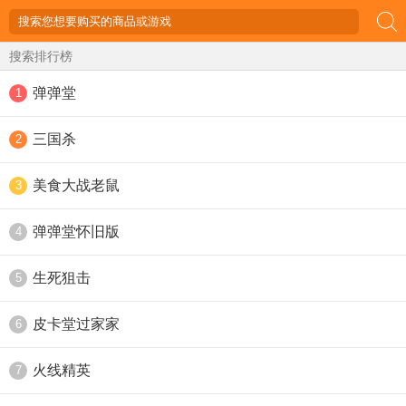
搜索排行榜
弹弹堂
1
三国杀
2
美食大战老鼠
3
弹弹堂怀旧版
4
生死狙击
5
皮卡堂过家家
6
火线精英
7