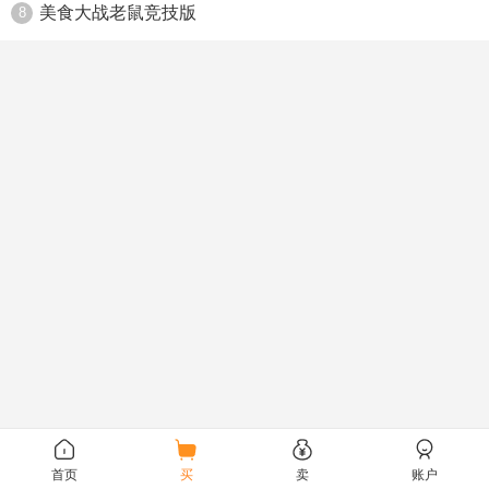
美食大战老鼠竞技版
8
首页
买
卖
账户