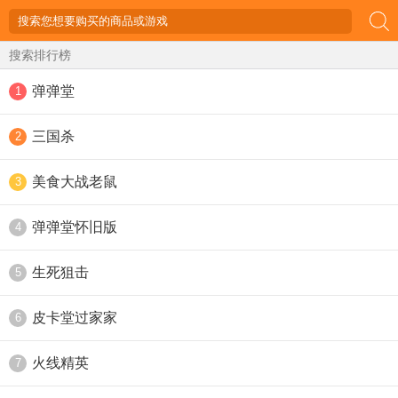
搜索排行榜
弹弹堂
1
三国杀
2
美食大战老鼠
3
弹弹堂怀旧版
4
生死狙击
5
皮卡堂过家家
6
火线精英
7