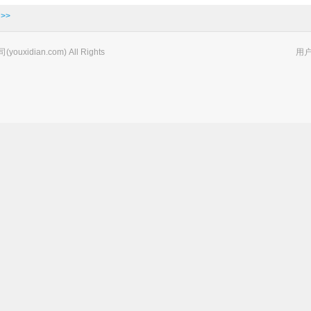
>>
xidian.com) All Rights
用