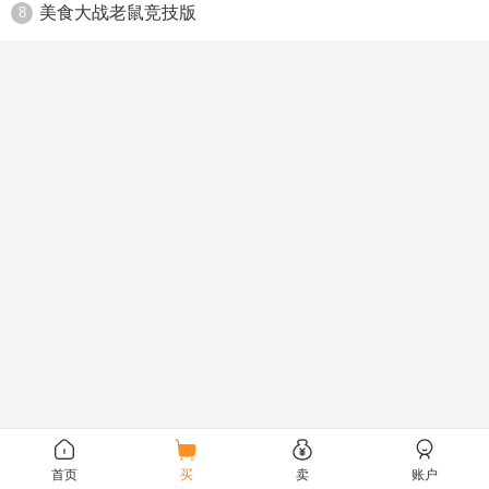
美食大战老鼠竞技版
8
首页
买
卖
账户