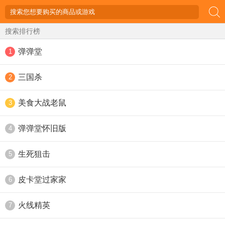
搜索排行榜
弹弹堂
1
三国杀
2
美食大战老鼠
3
弹弹堂怀旧版
4
生死狙击
5
皮卡堂过家家
6
火线精英
7