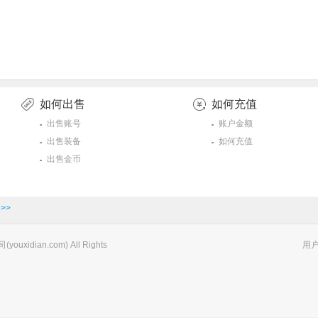
如何出售
如何充值
出售账号
账户金额
出售装备
如何充值
出售金币
>>
xidian.com) All Rights
用