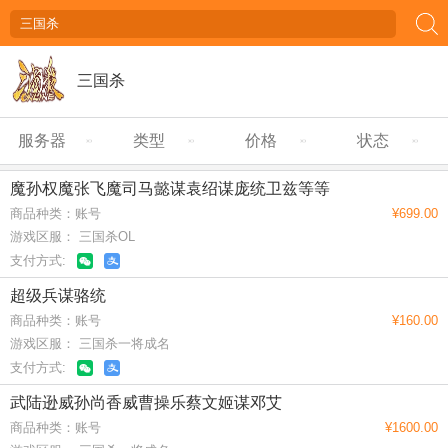
三国杀
服务器
类型
价格
状态
魔孙权魔张飞魔司马懿谋袁绍谋庞统卫兹等等
商品种类：账号
¥699.00
游戏区服： 三国杀OL
支付方式:
超级兵谋骆统
商品种类：账号
¥160.00
游戏区服： 三国杀一将成名
支付方式:
武陆逊威孙尚香威曹操乐蔡文姬谋邓艾
商品种类：账号
¥1600.00