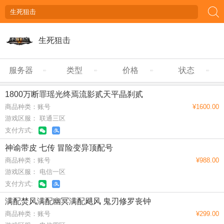
生死狙击
服务器
类型
价格
状态
1800万断罪瑶光终焉流影贰天平晶刹贰
商品种类：账号
¥1600.00
游戏区服： 联通三区
支付方式:
神谕带皮 七传 冒险变异顶配号
商品种类：账号
¥988.00
游戏区服： 电信一区
支付方式:
满配焚风满配幽冥满配飓风 鬼刃修罗丧钟
商品种类：账号
¥299.00