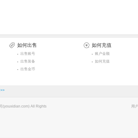
如何出售
如何充值
出售账号
账户金额
出售装备
如何充值
出售金币
>>
xidian.com) All Rights
用