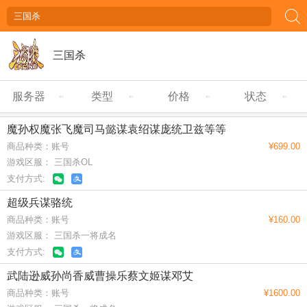
三国杀
服务器
类型
价格
状态
魔孙权魔张飞魔司马懿谋袁绍谋庞统卫兹等等
商品种类：账号
¥699.00
游戏区服： 三国杀OL
支付方式:
超级兵谋骆统
商品种类：账号
¥160.00
游戏区服： 三国杀一将成名
支付方式:
武陆逊威孙尚香威曹操乐蔡文姬谋邓艾
商品种类：账号
¥1600.00