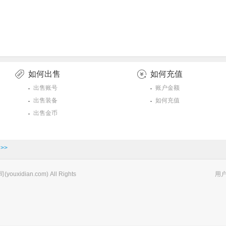
如何出售
如何充值
出售账号
账户金额
出售装备
如何充值
出售金币
>>
xidian.com) All Rights
用