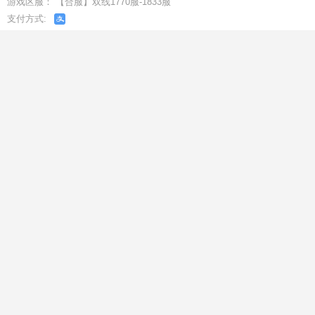
游戏区服： 【合服】双线1770服-1833服
支付方式: