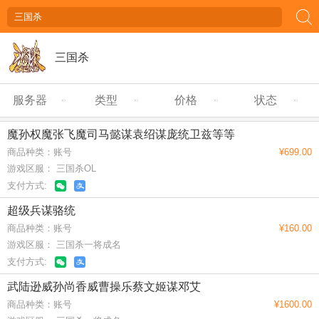
三国杀
服务器
类型
价格
状态
魔孙权魔张飞魔司马懿谋袁绍谋庞统卫兹等等
商品种类：账号
¥699.00
游戏区服： 三国杀OL
支付方式:
超级兵谋骆统
商品种类：账号
¥160.00
游戏区服： 三国杀一将成名
支付方式:
武陆逊威孙尚香威曹操乐蔡文姬谋邓艾
商品种类：账号
¥1600.00