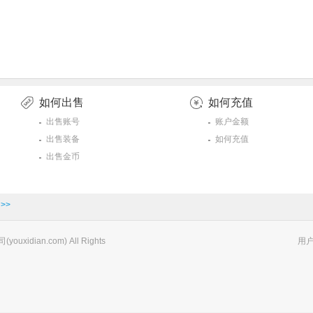
如何出售
如何充值
出售账号
账户金额
出售装备
如何充值
出售金币
>>
xidian.com) All Rights
用