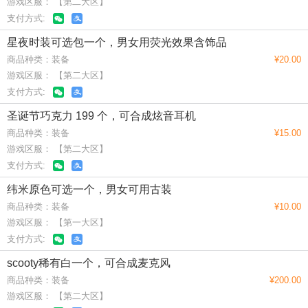
游戏区服： 【第二大区】
支付方式:
星夜时装可选包一个，男女用荧光效果含饰品
商品种类：装备
¥20.00
游戏区服： 【第二大区】
支付方式:
圣诞节巧克力 199 个，可合成炫音耳机
商品种类：装备
¥15.00
游戏区服： 【第二大区】
支付方式:
纬米原色可选一个，男女可用古装
商品种类：装备
¥10.00
游戏区服： 【第一大区】
支付方式:
scooty稀有白一个，可合成麦克风
商品种类：装备
¥200.00
游戏区服： 【第二大区】