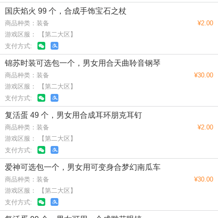
国庆焰火 99 个，合成手饰宝石之杖
商品种类：装备
¥2.00
游戏区服： 【第二大区】
支付方式:
锦苏时装可选包一个，男女用合天曲聆音钢琴
商品种类：装备
¥30.00
游戏区服： 【第二大区】
支付方式:
复活蛋 49 个，男女用合成耳环朋克耳钉
商品种类：装备
¥2.00
游戏区服： 【第二大区】
支付方式:
爱神可选包一个，男女用可变身合梦幻南瓜车
商品种类：装备
¥30.00
游戏区服： 【第二大区】
支付方式: