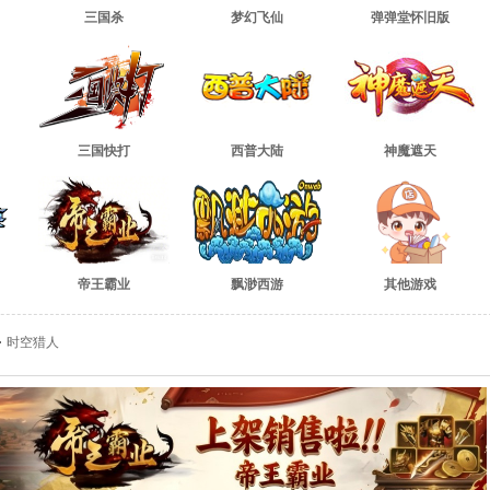
三国杀
梦幻飞仙
弹弹堂怀旧版
三国快打
西普大陆
神魔遮天
帝王霸业
飘渺西游
其他游戏
时空猎人