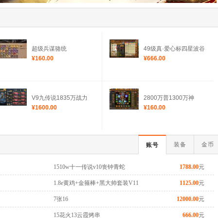
超级兵谋骆统
49级真·爱心标四星波谷
¥160.00
¥666.00
V9九传说1835万战力
2800万普1300万神
¥1600.00
¥160.00
装备
金币
账号
1510w十一传说v10丧钟青蛇
1788.00
元
1.8e黄鸡+金箍棒+黑大帅套装V11
1125.00
元
7张16
12000.00
元
15花火13云霞烤串
666.00
元