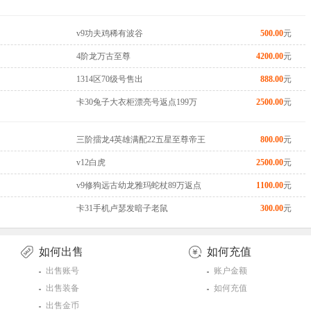
v9功夫鸡稀有波谷
500.00
元
4阶龙万古至尊
4200.00
元
1314区70级号售出
888.00
元
卡30兔子大衣柜漂亮号返点199万
2500.00
元
三阶擂龙4英雄满配22五星至尊帝王
800.00
元
v12白虎
2500.00
元
v9修狗远古幼龙雅玛蛇杖89万返点
1100.00
元
卡31手机卢瑟发暗子老鼠
300.00
元
如何出售
如何充值
出售账号
账户金额
出售装备
如何充值
出售金币