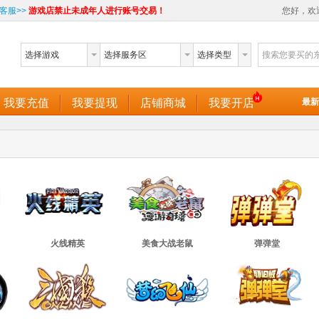
客服>>
游戏店禁止未成年人进行账号交易！
您好，欢
选择游戏
选择服务区
选择类型
搜索您要买的
我要充值
我要提现
店铺商城
我要开店
最新
火线精英
美食大战老鼠
弹弹堂