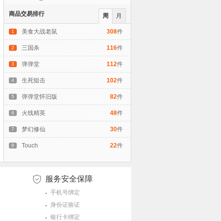
商品交易排行
周
月
美食大战老鼠
308
件
1
三国杀
116
件
2
弹弹堂
112
件
3
生死狙击
102
件
4
弹弹堂怀旧版
82
件
5
火线精英
48
件
6
梦幻修仙
30
件
7
Touch
22
件
8
服务安全保障
手机号绑定
身份证验证
银行卡绑定