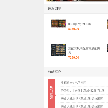
最近浏览
8800普战 2900神
¥350.00
满配焚风满配幽冥满配飓
风
¥299.00
商品推荐
生死狙击 / 电信八区
热
弹弹堂 / 【合服】双线432服-731服
门
推
荐
美食大战老鼠 / 双线1服 提拉米苏
美食大战老鼠 / 双线1服 提拉米苏