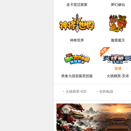
皮卡堂过家家
梦幻修仙
神将世界
傲视遮天
美食大战老鼠竞技版
火线精英-安卓
火线精英-IOS
全民枪战