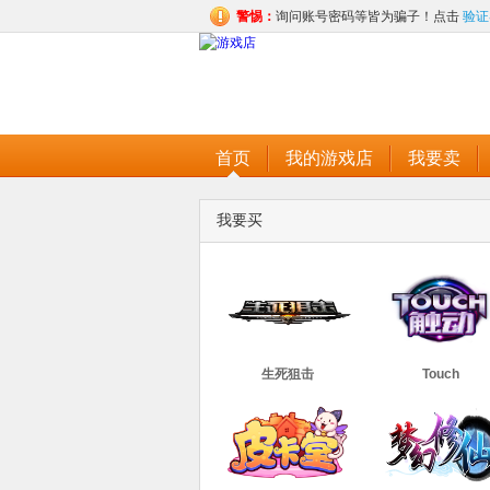
警惕：
询问账号密码等皆为骗子！点击
验证
首页
我的游戏店
我要卖
我要买
生死狙击
Touch