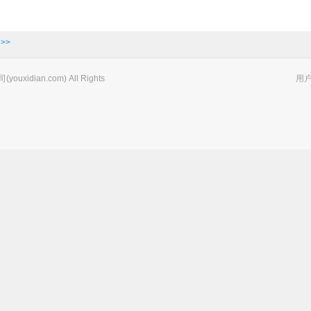
>>
xidian.com) All Rights
用